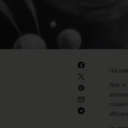
Hai mai
Non si 
sistem
consent
efficac