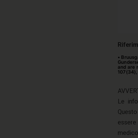
Riferim
• Bruusga
Gunderse
and are 
107(34),
AVVER
Le inf
Questo 
essere
medico.