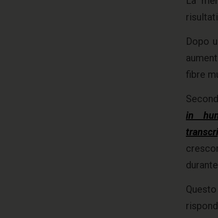
La mem
risulta
Dopo un
aument
fibre m
Second
in hu
transcr
crescon
durante 
Questo 
rispond