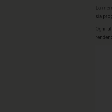
La memo
sia pro
Ogni al
rendend