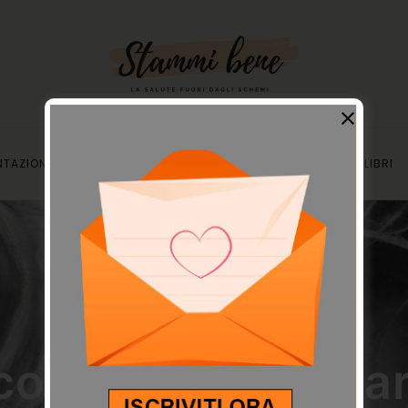
NTAZIONE
MENTALITÀ
ATTIVITÀ FISICA
VIDEO
LIBRI
ATTIVITÀ FISICA
 corpo “sa ricorda