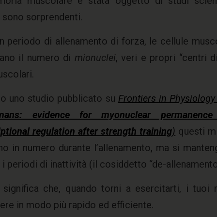
oria muscolare è stata oggetto di studi scienti
ti sono sorprendenti.
 periodo di allenamento di forza, le cellule musco
ano il numero di
mionuclei
, veri e propri “centri
uscolari.
o uno studio pubblicato su
Frontiers in Physiolog
mans: evidence for myonuclear permanence
iptional regulation after strength training
)
questi m
o in numero durante l’allenamento, ma si manten
i periodi di inattività (il cosiddetto “de-allenamento
significa che, quando torni a esercitarti, i tuo
ere in modo più rapido ed efficiente.