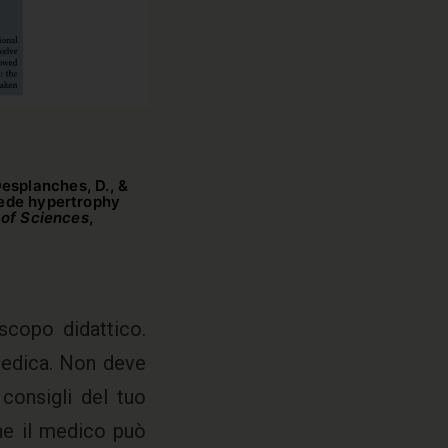
 Desplanches, D., &
cede hypertrophy
 of Sciences
,
scopo didattico.
medica. Non deve
consigli del tuo
he il medico può