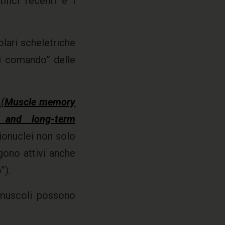
fici recenti e i
lari scheletriche
 di comando” delle
y
(
Muscle memory
 and long-term
ionuclei non solo
gono attivi anche
”).
i muscoli possono