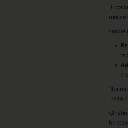
Il con
muscola
Grazie 
Re
rap
Ad
e s
Nonosta
invito 
Gli sti
benesse