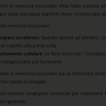
cetto di memoria muscolare sfida l’idea comune c
re dopo una pausa significhi dover ricominciare da
alla memoria muscolare:
cupero accelerato
: Quando riprendi ad allenarti, i
idi rispetto alla prima volta.
attamento cellulare
: Le fibre muscolari “ricordano”
i riorganizzano più facilmente.
nte la memoria muscolare sia un fenomeno straor
a fare pause prolungate.
moli costanti rimangono essenziali per mantenere fo
re generale.