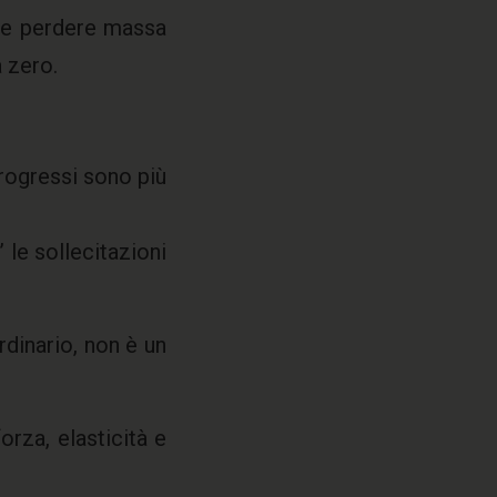
he perdere massa
 zero.
 progressi sono più
 le sollecitazioni
dinario, non è un
rza, elasticità e