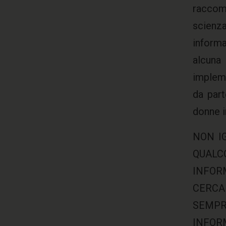
raccoma
scienz
informa
alcuna 
impleme
da part
donne i
NON I
QUALCO
INFOR
CERCA
SEMPRE
INFORM