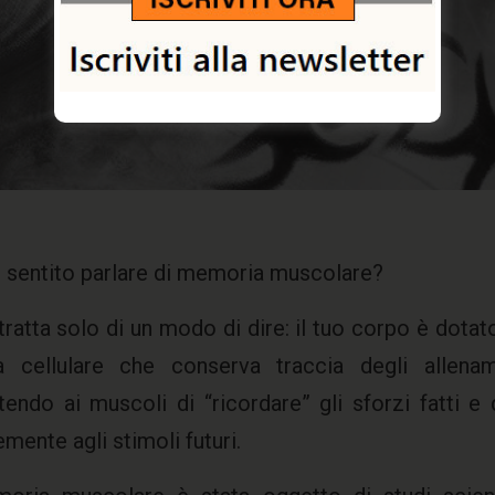
16 DICEMBRE 2024
SIMONA VARONE
 sentito parlare di memoria muscolare?
tratta solo di un modo di dire: il tuo corpo è dotato
a cellulare che conserva traccia degli allenam
endo ai muscoli di “ricordare” gli sforzi fatti e 
emente agli stimoli futuri.